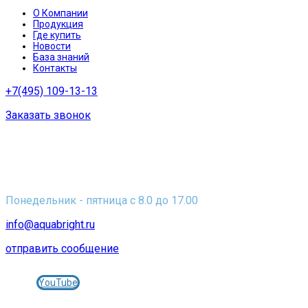
О Компании
Продукция
Где купить
Новости
База знаний
Контакты
+7(495) 109-13-13
Заказать звонок
Юр. адрес: 115230 г. Москва, Каширское шоссе, д. 12
Факт. адрес: Московская область, городской округ
Серпухов, территория Мирный-2, 6
Понедельник - пятница с 8.0 до 17.00
info@aquabright.ru
отправить сообщение
Присоединяйтесь к нам в соц.сетях:
YouTube
© 2005-2025 Фильтры и картриджи АКВАБРАЙТ -
aquabright.ru