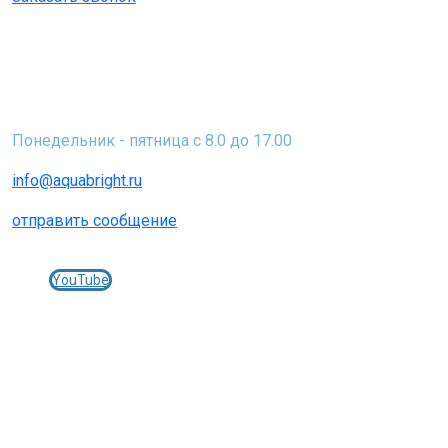
Юр. адрес: 115230 г. Москва, Каширское шоссе, д. 12
Факт. адрес: Московская область, городской округ
Серпухов, территория Мирный-2, 6
Понедельник - пятница с 8.0 до 17.00
info@aquabright.ru
отправить сообщение
Присоединяйтесь к нам в соц.сетях:
YouTube
© 2005-2025 Фильтры и картриджи АКВАБРАЙТ -
aquabright.ru