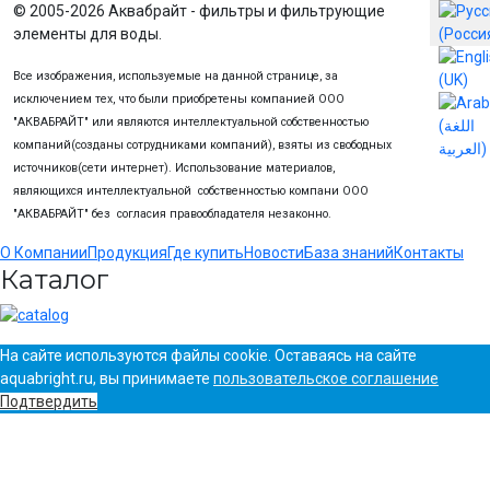
Выберите
© 2005-2026 Аквабрайт - фильтры и фильтрующие
элементы для воды.
Все изображения, используемые на данной странице, за
исключением тех, что были приобретены компанией ООО
"АКВАБРАЙТ" или являются интеллектуальной собственностью
компаний(созданы сотрудниками компаний), взяты из свободных
источников(сети интернет). Использование материалов,
являющихся интеллектуальной собственностью компани ООО
"АКВАБРАЙТ" без согласия правообладателя незаконно.
О Компании
Продукция
Где купить
Новости
База знаний
Контакты
Каталог
На сайте используются файлы cookie. Оставаясь на сайте
aquabright.ru, вы принимаете
пользовательское соглашение
Подтвердить