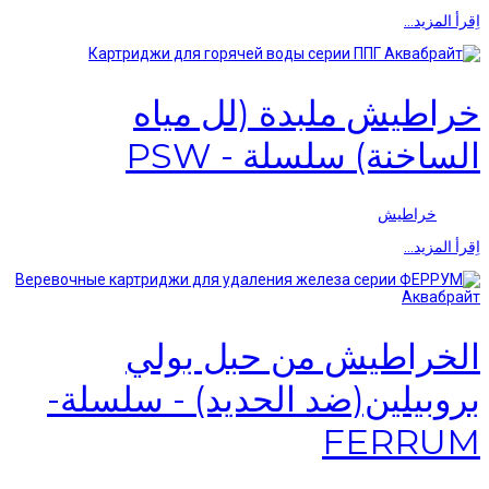
اِقرأ المزيد…
خراطيش ملبدة (لل مياه
الساخنة) سلسلة - PSW
خراطيش
اِقرأ المزيد…
الخراطيش من حبل بولي
بروبيلين(ضد الحديد) - سلسلة-
FERRUM