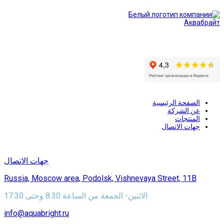
تعد أنظمة تنقية المياه والفلاتر الخاصة بالعلامة التجارية أكوابرايت معدات
موثوقة وبأسعار تنافسية
الصفحة الرئيسية
عن الشركة
المنتجات
جهات الاتصال
223-46-48(495)7+
جهات الاتصال
Russia, Moscow area, Podolsk, Vishnevaya Street, 11B
الاثنين- الجمعة من الساعة 8.30 وحتى 17.30
info@aquabright.ru