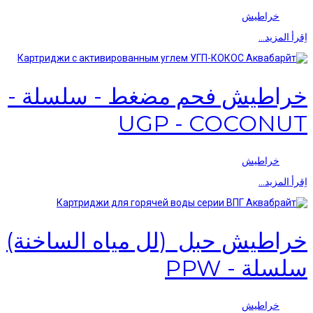
خراطيش
اِقرأ المزيد…
خراطيش فحم مضغط - سلسلة -
UGP - COCONUT
خراطيش
اِقرأ المزيد…
خراطيش حبل (لل مياه الساخنة)
سلسلة - PPW
خراطيش