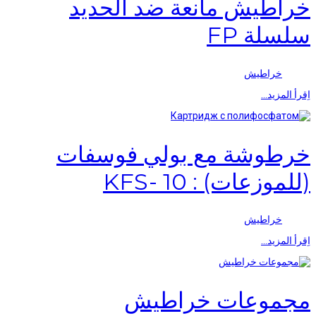
خراطيش مانعة ضد الحديد
سلسلة FP
خراطيش
اِقرأ المزيد…
خرطوشة مع بولي فوسفات
(للموزعات) : KFS- 10
خراطيش
اِقرأ المزيد…
مجموعات خراطيش