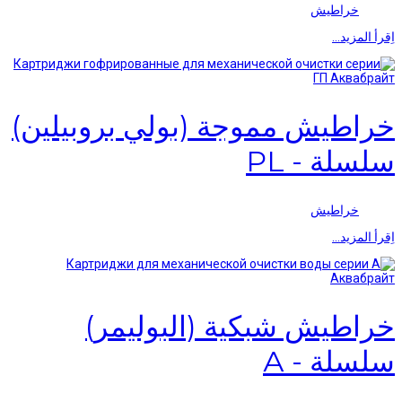
خراطيش
اِقرأ المزيد…
خراطيش مموجة (بولي بروبيلين)
سلسلة - PL
خراطيش
اِقرأ المزيد…
خراطيش شبكية (البوليمر)
سلسلة - А