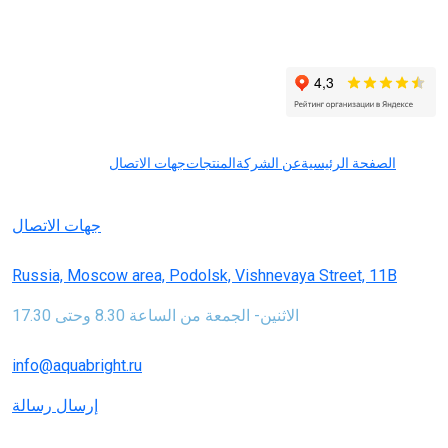
تعد أنظمة تنقية المياه والفلاتر الخاصة بالعلامة التجارية أكوابرايت معدات
موثوقة وبأسعار تنافسية
الصفحة الرئيسية
عن الشركة
المنتجات
جهات الاتصال
223-46-48(495)7+
جهات الاتصال
Russia, Moscow area, Podolsk, Vishnevaya Street, 11B
الاثنين- الجمعة من الساعة 8.30 وحتى 17.30
info@aquabright.ru
إرسال رسالة