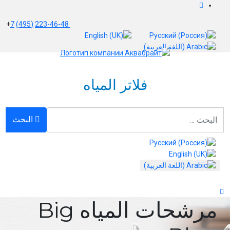
+
7
(495)
223-46-48
ختر لغتك
فلاتر المياه
لبحث
البحث
ختر لغتك
مرشحات المياه Big