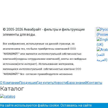
Выберите
© 2005-2026 Аквабрайт - фильтры и фильтрующие
элементы для воды.
Все изображения, используемые на данной странице, за
исключением тех, что были приобретены компанией ООО
"АКВАБРАЙТ" или являются интеллектуальной собственностью
компаний(созданы сотрудниками компаний), взяты из свободных
источников(сети интернет). Использование материалов,
являющихся интеллектуальной собственностью компани ООО
"АКВАБРАЙТ" без согласия правообладателя незаконно.
О Компании
Продукция
Где купить
Новости
База знаний
Контакты
Каталог
На сайте используются файлы cookie. Оставаясь на сайте