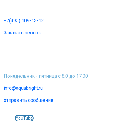
+7(495) 109-13-13
Заказать звонок
Юр. адрес: 115230 г. Москва, Каширское шоссе, д. 12
Факт. адрес: Московская область, городской округ
Серпухов, территория Мирный-2, 6
Понедельник - пятница с 8.0 до 17.00
info@aquabright.ru
отправить сообщение
Присоединяйтесь к нам в соц.сетях:
YouTube
© 2005-2025 Фильтры и картриджи АКВАБРАЙТ -
aquabright.ru